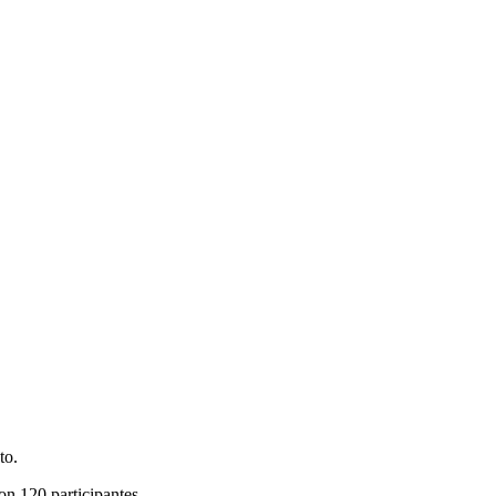
to.
on 120 participantes.