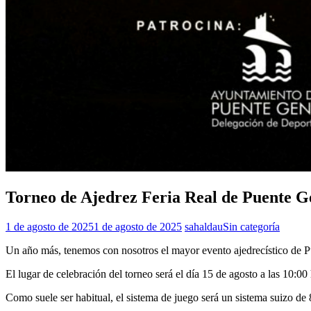
Torneo de Ajedrez Feria Real de Puente Ge
1 de agosto de 2025
1 de agosto de 2025
sahaldau
Sin categoría
Un año más, tenemos con nosotros el mayor evento ajedrecístico de P
El lugar de celebración del torneo será el día 15 de agosto a las 10:0
Como suele ser habitual, el sistema de juego será un sistema suizo d