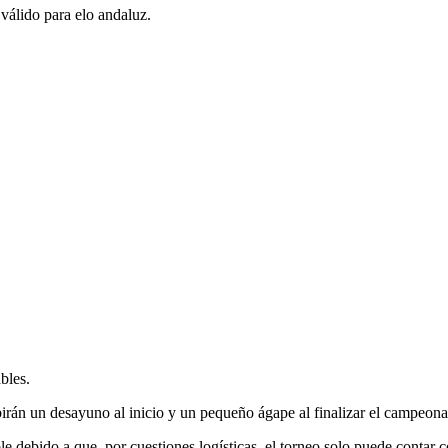
 válido para elo andaluz.
bles.
birán un desayuno al inicio y un pequeño ágape al finalizar el campeona
le debido a que, por cuestiones logísticas, el torneo solo puede contar c