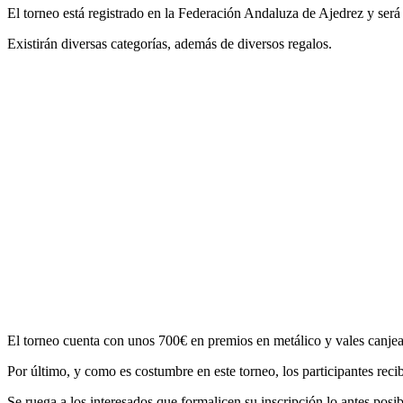
El torneo está registrado en la Federación Andaluza de Ajedrez y será
Existirán diversas categorías, además de diversos regalos.
El torneo cuenta con unos 700€ en premios en metálico y vales canjea
Por último, y como es costumbre en este torneo, los participantes reci
Se ruega a los interesados que formalicen su inscripción lo antes posib