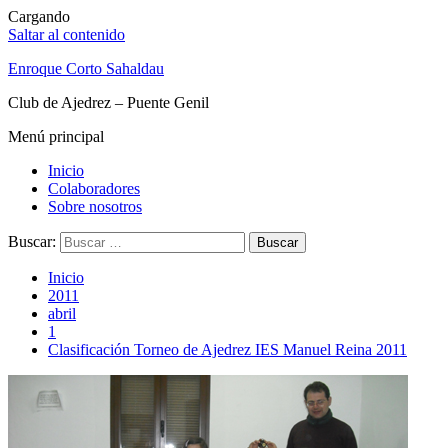
Cargando
Saltar al contenido
Enroque Corto Sahaldau
Club de Ajedrez – Puente Genil
Menú principal
Inicio
Colaboradores
Sobre nosotros
Buscar:
Inicio
2011
abril
1
Clasificación Torneo de Ajedrez IES Manuel Reina 2011