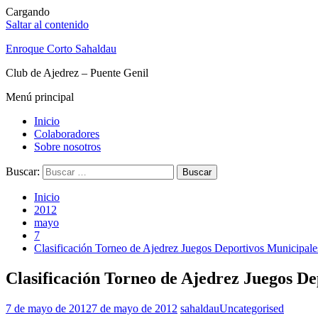
Cargando
Saltar al contenido
Enroque Corto Sahaldau
Club de Ajedrez – Puente Genil
Menú principal
Inicio
Colaboradores
Sobre nosotros
Buscar:
Inicio
2012
mayo
7
Clasificación Torneo de Ajedrez Juegos Deportivos Municipal
Clasificación Torneo de Ajedrez Juegos De
7 de mayo de 2012
7 de mayo de 2012
sahaldau
Uncategorised