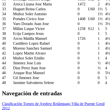
32
Aroca Lizana Jose Maria
1472
2
4½
33
Huguet Reina Carlos
0
U60
1½
5
34
Muñoz Soler Antonio
0
1½
4½
35
Portales Civico Jose
1408
U60
1½
4½
36
Varo Dorado Juan Jose
0
1½
3½
37
Millan Luque Victor
1258
S12
1
5
38
Ecija Campos Jesus
0
1
5
39
Arcos Matilla Manuel
1726
1
4½
40
Castillero Lopez Rafael
0
1
4½
41
Moreno Sanchez Samuel
0
1
4½
42
Lopez Martin Alvaro
0
1
4½
43
Muñoz Soler Emilio
0
1
4
44
Jimenez Jose Luis
0
½
4½
45
Diaz Perez Juan Jose
0
½
4
46
Araque Ruz Manuel
0
0
5½
47
Gil Jimenez Jose
0
0
5
48
Jasmine Salvatierra Selene
0
0
4
Navegación de entradas
Clasificación Torneo de Ajedrez Relámpago Villa de Puente Genil
2012