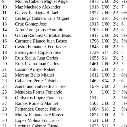
9
Molina Cabello Miguel Angel
1973
U60
2½
7½
10
Maz Machado Alexander
1916
U60
2½
7
11
Galvez Paniagua Rafael
1927
U60
2½
6½
12
Lechuga Cabrero Luis Miguel
1677
S10
2½
6½
13
Cruz Gomez Jose
1915
U60
2½
6
14
Amo Parraga Jose Antonio
1705
U60
2½
6
15
Garcia Ramirez Cristobal Jesus
1917
U60
2½
5½
16
Carmona Blanco Juan Bosco
1796
U60
2½
5½
17
Castro Fernandez Fco Javier
1848
U60
2½
5
18
Piernagorda Copado Jose
1729
S14
2½
5
19
Ruiz Sicilia Juan Carlos
1655
S14
2½
5
20
Ruiz Lizana Juan Carlos
1461
U60
2½
5
21
Lozano Arroyo Rafael
1583
U60
2
7
22
Moreno Bello Miguel
1612
U60
2
6½
23
Caballero Perez Cristobal
1462
S14
2
6
24
Zambrano Galvez Juan Jose
1679
U60
2
5½
25
Mendoza Porras Fernando
0
U60
2
5½
26
Ontiveros Lopez Francisco
1512
2
5½
27
Ramos Romero Manuel
1502
U60
2
5½
28
Fernandez Cuenca Pablo
1604
S18
2
5½
29
Munoz Fernandez Alfonso
1627
U60
2
5
30
Lopez Molina Francisco
1521
U60
2
5
31
Lechuga Cabrero Diego
1635
S12
2
4½