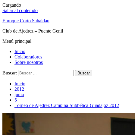
Cargando
Saltar al contenido
Enroque Corto Sahaldau
Club de Ajedrez – Puente Genil
Menú principal
Inicio
Colaboradores
Sobre nosotros
Buscar:
Inicio
2012
junio
5
Torneo de Ajedrez Campiña-Subbética-Guadajoz 2012