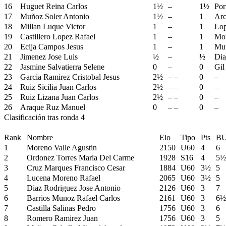
16
Huguet Reina Carlos
1½
–
1½
Por
17
Muñoz Soler Antonio
1½
–
1
Arc
18
Millan Luque Victor
1
–
1
Lop
19
Castillero Lopez Rafael
1
–
1
Mor
20
Ecija Campos Jesus
1
–
1
Muñ
21
Jimenez Jose Luis
½
–
½
Dia
22
Jasmine Salvatierra Selene
0
–
0
Gil
23
Garcia Ramirez Cristobal Jesus
2½
– –
0
–
24
Ruiz Sicilia Juan Carlos
2½
– –
0
–
25
Ruiz Lizana Juan Carlos
2½
– –
0
–
26
Araque Ruz Manuel
0
– –
0
–
Clasificación tras ronda 4
Rank
Nombre
Elo
Tipo
Pts
B
1
Moreno Valle Agustin
2150
U60
4
6
2
Ordonez Torres Maria Del Carme
1928
S16
4
5½
3
Cruz Marques Francisco Cesar
1884
U60
3½
5
4
Lucena Moreno Rafael
2065
U60
3½
5
5
Diaz Rodriguez Jose Antonio
2126
U60
3
7
6
Barrios Munoz Rafael Carlos
2161
U60
3
6½
7
Castilla Salinas Pedro
1756
U60
3
6
8
Romero Ramirez Juan
1756
U60
3
5