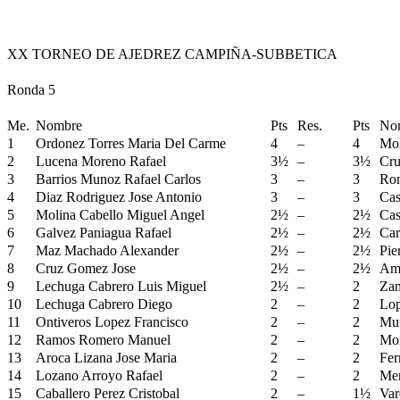
XX TORNEO DE AJEDREZ CAMPIÑA-SUBBETICA
Ronda 5
Me.
Nombre
Pts
Res.
Pts
No
1
Ordonez Torres Maria Del Carme
4
–
4
Mor
2
Lucena Moreno Rafael
3½
–
3½
Cru
3
Barrios Munoz Rafael Carlos
3
–
3
Rom
4
Diaz Rodriguez Jose Antonio
3
–
3
Cas
5
Molina Cabello Miguel Angel
2½
–
2½
Cas
6
Galvez Paniagua Rafael
2½
–
2½
Car
7
Maz Machado Alexander
2½
–
2½
Pie
8
Cruz Gomez Jose
2½
–
2½
Amo
9
Lechuga Cabrero Luis Miguel
2½
–
2
Zam
10
Lechuga Cabrero Diego
2
–
2
Lop
11
Ontiveros Lopez Francisco
2
–
2
Mun
12
Ramos Romero Manuel
2
–
2
Mor
13
Aroca Lizana Jose Maria
2
–
2
Fer
14
Lozano Arroyo Rafael
2
–
2
Men
15
Caballero Perez Cristobal
2
–
1½
Var