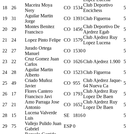
Maceira Moya
Club Deportivo
18
26
CO
1534
5
Nery
Encichess
Aguilar Martin
19
31
CO
1393
Club Figueroa
5
Jorge
Montes Benitez
Club Deportivo De
20
29
CO
1456
5
Francisco
Ajedrez Egab
Club Ajedrez Ruy
21
24
Lopez Pinto Felipe
CO
1579
5
Lopez Lucena
Jurado Ortega
22
27
CO
1530
0
5
Manuel
Cruz Gomez Juan
23
22
CO
1626
Club Ajedrez 1.900
5
Carlos
Aguilar Martin
24
28
CO
1523
Club Figueroa
5
Alberto
Criado Muñoz
Club Ajedrez Jaque-
25
49
CO
955
5
Javier
64 Nueva Ca
Flores Cantero
Club Ajedrez Ruy
26
17
CO
1793
5
Francisco Javi
Lopez De Baen
Amo Parraga Jose
Club Ajedrez Ruy
27
21
CO
1652
5
Antonio
Lopez De Baen
Lucena Valverde
28
15
SE
1816
0
5
Luis
Vallejo Pulido Juan
29
75
ESP
0
5
Gabriel