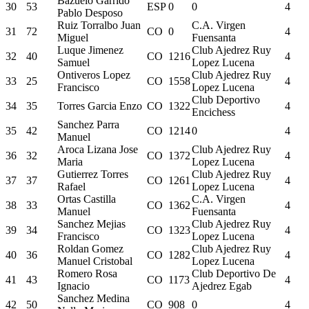
Bazuelo Garrido
30
53
ESP
0
0
4
Pablo Desposo
Ruiz Torralbo Juan
C.A. Virgen
31
72
CO
0
4
Miguel
Fuensanta
Luque Jimenez
Club Ajedrez Ruy
32
40
CO
1216
4
Samuel
Lopez Lucena
Ontiveros Lopez
Club Ajedrez Ruy
33
25
CO
1558
4
Francisco
Lopez Lucena
Club Deportivo
34
35
Torres Garcia Enzo
CO
1322
4
Encichess
Sanchez Parra
35
42
CO
1214
0
4
Manuel
Aroca Lizana Jose
Club Ajedrez Ruy
36
32
CO
1372
4
Maria
Lopez Lucena
Gutierrez Torres
Club Ajedrez Ruy
37
37
CO
1261
4
Rafael
Lopez Lucena
Ortas Castilla
C.A. Virgen
38
33
CO
1362
4
Manuel
Fuensanta
Sanchez Mejias
Club Ajedrez Ruy
39
34
CO
1323
4
Francisco
Lopez Lucena
Roldan Gomez
Club Ajedrez Ruy
40
36
CO
1282
4
Manuel Cristobal
Lopez Lucena
Romero Rosa
Club Deportivo De
41
43
CO
1173
4
Ignacio
Ajedrez Egab
Sanchez Medina
42
50
CO
908
0
4