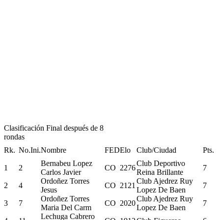
Clasificación Final después de 8
rondas
Rk.
No.Ini.
Nombre
FED
Elo
Club/Ciudad
Pts.
Bernabeu Lopez
Club Deportivo
1
2
CO
2276
7
Carlos Javier
Reina Brillante
Ordoñez Torres
Club Ajedrez Ruy
2
4
CO
2121
7
Jesus
Lopez De Baen
Ordoñez Torres
Club Ajedrez Ruy
3
7
CO
2020
7
Maria Del Carm
Lopez De Baen
Lechuga Cabrero