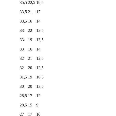
35,5
22,5
19,5
33,5
21
17
33,5
16
14
33
22
12,5
33
19
13,5
33
16
14
32
21
12,5
32
20
12,5
31,5
19
10,5
30
20
13,5
28,5
17
12
28,5
15
9
27
17
10