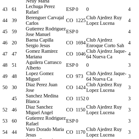
Nelly Maria
Lechuga Perez
43
61
ESP
0
0
4
Rafael
Berenguer Carvajal
Club Ajedrez Ruy
44
39
CO
1225
4
Carlos
Lopez Lucena
Gutierrez Rodriguez
45
59
ESP
0
4
Jose Manuel
Baena Capilla
Club Ajedrez
46
20
CO
1694
4
Sergio Jesus
Enroque Corto Sah
Gomez Ramirez
Club Ajedrez Jaque-
47
47
CO
1046
4
Mariana
64 Nueva Ca
Aguilera Carrasco
48
51
ESP
0
0
3
Alberto
Lopez Gomez
Club Ajedrez Jaque-
49
48
CO
973
3
Miguel
64 Nueva Ca
Diaz Perez Juan
Club Ajedrez Ruy
50
30
CO
1424
3
Jose
Lopez Lucena
Sanchez Medina
45
CO
1152
0
3
Blanca
Diaz Sanchez
Club Ajedrez Ruy
52
46
CO
1150
3
Miguel Angel
Lopez Lucena
Gutierrez Rodriguez
53
60
ESP
0
3
Rafael
Varo Dorado Maria
Club Ajedrez Ruy
54
44
CO
1170
3
Jesus
Lopez Lucena