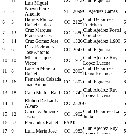
4
11
CO
1912
Club Figueroa
6
Luis Miguel
Nuevo Perez
5
5
SE
2099
C. Ajedrez Camas
6
Antonio
Barrios Muñoz
Club Deportivo
6
3
CO
2125
6
Rafael Carlos
Encichess
Cruz Marques
Club Ajedrez Postal
7
13
CO
1880
6
Francisco Cesar
Cordobes
8
14
Cruz Gomez Jose
CO
1826
Club Ajedrez 1.900
6
Diaz Rodriguez
9
6
CO
2047
Club Figueroa
6
Jose Antonio
Millan Luque
Club Ajedrez Ruy
10
10
CO
1914
6
Victor
Lopez Lucena
Lucena Moreno
Club Deportivo
11
8
CO
2003
6
Rafael
Reina Brillante
Fernandez Calzada
12
16
CO
1802
Club Figueroa
6
Juan Antoni
Club Ajedrez Ruy
13
18
Cano Merida Raul
CO
1745
6
Lopez Lucena
Rioboo De Larriva
14
1
CO
2326
0
5
Alvaro
Gimenez Jimenez
Club Deportivo La
15
12
CO
1902
5
Jesus
Junta
16
57
Fernandez Rafael
ESP
0
5
Club Ajedrez Ruy
17
9
Luna Marin Jose
CO
1983
5
Lopez Lucena