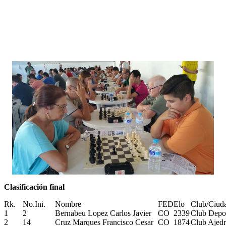
Clasificación final
Rk.
No.Ini.
Nombre
FED
Elo
Club/Ciud
1
2
Bernabeu Lopez Carlos Javier
CO
2339
Club Depor
2
14
Cruz Marques Francisco Cesar
CO
1874
Club Ajedr