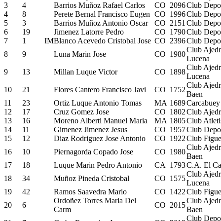
3
4
Barrios Muñoz Rafael Carlos
CO
2096
Club Depor
4
8
Perete Bernal Francisco Eugen
CO
1996
Club Depor
5
3
Barrios Muñoz Antonio Oscar
CO
2151
Club Depor
6
19
Jimenez Latorre Pedro
CO
1790
Club Depor
7
1
IM
Blanco Acevedo Cristobal Jose
CO
2396
Club Depor
Club Ajed
8
9
Luna Marin Jose
CO
1980
Lucena
Club Ajed
9
13
Millan Luque Victor
CO
1898
Lucena
Club Ajed
10
21
Flores Cantero Francisco Javi
CO
1752
Baen
11
23
Ortiz Luque Antonio Tomas
MA
1689
Carcabuey
12
17
Cruz Gomez Jose
CO
1802
Club Ajedr
13
16
Moreno Alberti Manuel Maria
MA
1805
Club Atlet
14
11
Gimenez Jimenez Jesus
CO
1957
Club Depor
15
12
Diaz Rodriguez Jose Antonio
CO
1922
Club Figue
Club Ajed
16
10
Piernagorda Copado Jose
CO
1980
Baen
17
18
Luque Marin Pedro Antonio
CA
1793
C.A. El Ca
Club Ajed
18
34
Muñoz Pineda Cristobal
CO
1575
Lucena
19
42
Ramos Saavedra Mario
CO
1422
Club Figue
Ordoñez Torres Maria Del
Club Ajed
20
6
CO
2015
Carm
Baen
Club Depor