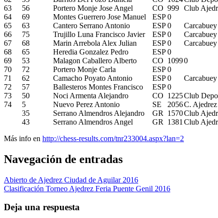
63
56
Portero Monje Jose Angel
CO
999
Club Ajedr
64
69
Montes Guerrero Jose Manuel
ESP
0
65
63
Cantero Serrano Antonio
ESP
0
Carcabuey
66
75
Trujillo Luna Francisco Javier
ESP
0
Carcabuey
67
68
Marin Arrebola Alex Julian
ESP
0
Carcabuey
68
65
Heredia Gonzalez Pedro
ESP
0
69
53
Malagon Caballero Alberto
CO
1099
0
70
72
Portero Monje Carla
ESP
0
71
62
Camacho Poyato Antonio
ESP
0
Carcabuey
72
57
Ballesteros Montes Francisco
ESP
0
73
50
Noci Armenta Alejandro
CO
1225
Club Depor
74
5
Nuevo Perez Antonio
SE
2056
C. Ajedre
35
Serrano Almendros Alejandro
GR
1570
Club Ajedr
43
Serrano Almendros Angel
GR
1381
Club Ajedr
Más info en
http://chess-results.com/tnr233004.aspx?lan=2
Navegación de entradas
Abierto de Ajedrez Ciudad de Aguilar 2016
Clasificación Torneo Ajedrez Feria Puente Genil 2016
Deja una respuesta