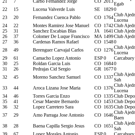
21
7
Carbo Fernandez Jorge
CO
2013
Egab
22
15
Lucena Valverde Luis
SE
1829
0
Club Ajed
23
20
Fernandez Cuenca Pablo
CO
1764
Lucena
24
22
Montes Ramirez Jose Manuel
CO
1742
Club Ajed
25
31
Sanchez Escabias Blas
JA
1641
Club Ajedr
26
37
Colomer De Luque Francisco
MA
1499
Club Ajedr
27
36
Cardenas Ramos Rafael
CO
1548
0
Club Ajed
28
49
Berenguer Carvajal Carlos
CO
1276
Lucena
29
61
Camacho Lopez Antonio
ESP
0
Carcabuey
30
25
Roldan Garcia Luis
CO
1684
0
31
26
Pedrajas Cid Sergio
GR
1677
0
Club Ajedr
32
45
Moreno Sanchez Samuel
CO
1337
Sah
Club Ajed
33
44
Aroca Lizana Jose Maria
CO
1376
Lucena
34
46
Torres Garcia Enzo
CO
1335
Club Depor
35
41
Cesar Maestre Bernardo
CO
1453
Club Depor
36
32
Lopez Carretero Sara
CO
1635
Club Depor
Club Ajed
37
29
Amo Parraga Jose Antonio
CO
1646
Baen
Club Ajedr
38
28
Baena Capilla Sergio Jesus
CO
1651
Sah
39
67
Lopez Morales Antonio
ESP
0
Carcabuey