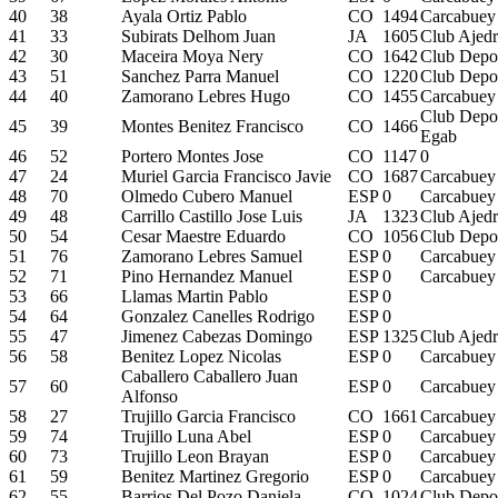
40
38
Ayala Ortiz Pablo
CO
1494
Carcabuey
41
33
Subirats Delhom Juan
JA
1605
Club Ajedr
42
30
Maceira Moya Nery
CO
1642
Club Depor
43
51
Sanchez Parra Manuel
CO
1220
Club Depor
44
40
Zamorano Lebres Hugo
CO
1455
Carcabuey
Club Depor
45
39
Montes Benitez Francisco
CO
1466
Egab
46
52
Portero Montes Jose
CO
1147
0
47
24
Muriel Garcia Francisco Javie
CO
1687
Carcabuey
48
70
Olmedo Cubero Manuel
ESP
0
Carcabuey
49
48
Carrillo Castillo Jose Luis
JA
1323
Club Ajedr
50
54
Cesar Maestre Eduardo
CO
1056
Club Depor
51
76
Zamorano Lebres Samuel
ESP
0
Carcabuey
52
71
Pino Hernandez Manuel
ESP
0
Carcabuey
53
66
Llamas Martin Pablo
ESP
0
54
64
Gonzalez Canelles Rodrigo
ESP
0
55
47
Jimenez Cabezas Domingo
ESP
1325
Club Ajed
56
58
Benitez Lopez Nicolas
ESP
0
Carcabuey
Caballero Caballero Juan
57
60
ESP
0
Carcabuey
Alfonso
58
27
Trujillo Garcia Francisco
CO
1661
Carcabuey
59
74
Trujillo Luna Abel
ESP
0
Carcabuey
60
73
Trujillo Leon Brayan
ESP
0
Carcabuey
61
59
Benitez Martinez Gregorio
ESP
0
Carcabuey
62
55
Barrios Del Pozo Daniela
CO
1024
Club Depor