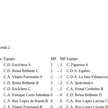
onda 2
o.
Equipo
MP
MP
Equipo
C.D. Encichess A
2
–
2
C. Figueroa A
C.D. Reina Brillante C
2
–
2
C.D.A. Egabro
C.A. Virgen Fuensanta A
2
–
2
C.D.A. La Jara-Villanueva
C.D. Reina Brillante B
2
–
2
C.A. Ipolcobulco
C.D. Encichess C
2
–
2
C.A. Postal Cordobes B
C.A. Enroque Corto Sahaldau
0
–
0
C.D. Reina Brillante D
C.A. Ruy Lopez de Baena B
0
–
0
C.A. Ruy Lopez Lucena C
C.A. Virgen Fuensanta B
0
–
0
C.A. Ruy Lopez Lucena B