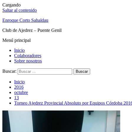
Cargando
Saltar al contenido
Enroque Corto Sahaldau
Club de Ajedrez – Puente Genil
Menú principal
Inicio
Colaboradores
Sobre nosotros
Buscar:
Inicio
2016
octubre
13
Torneo Ajedrez Provincial Absoluto por Equipos Córdoba 201