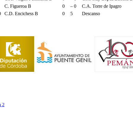
C. Figueroa B
0
–
0
C.A. Torre de Ipagro
0
C.D. Encichess B
0
5
Descanso
a 2