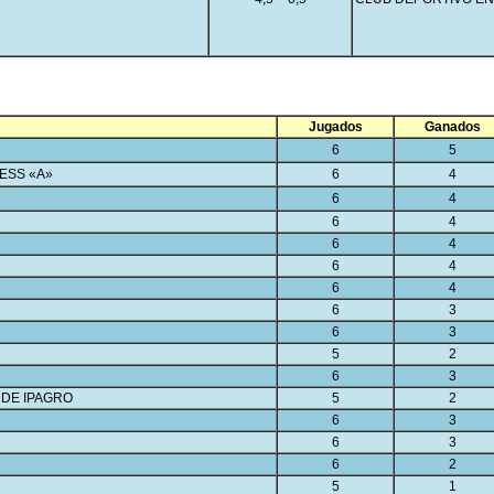
Jugados
Ganados
6
5
ESS «A»
6
4
6
4
6
4
6
4
6
4
6
4
6
3
6
3
5
2
6
3
 DE IPAGRO
5
2
6
3
6
3
6
2
5
1