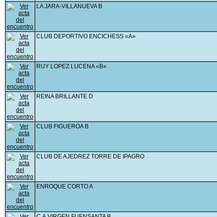
LA JARA-VILLANUEVA B
CLUB DEPORTIVO ENCICHESS «A»
RUY LOPEZ LUCENA «B»
REINA BRILLANTE D
CLUB FIGUEROA B
CLUB DE AJEDREZ TORRE DE IPAGRO
ENROQUE CORTO A
C.A.VIRGEN FUENSANTA B