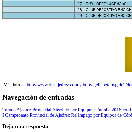
–
17
RUY LOPEZ LUCENA «C»
–
18
CLUB DEPORTIVO ENCICH
–
19
CLUB DEPORTIVO ENCICH
Más info en
http://www.dcdajedrez.com
y
http://gefe.net/mygefe2/d
Navegación de entradas
Torneo Ajedrez Provincial Absoluto por Equipos Córdoba 2016 rond
I Campeonato Provincial de Ajedrez Relámpago por Equipos de Cór
Deja una respuesta