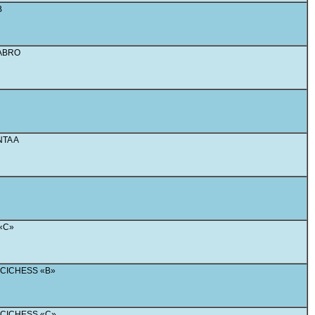
B
GABRO
TA A
«C»
CICHESS «B»
CICHESS «C»