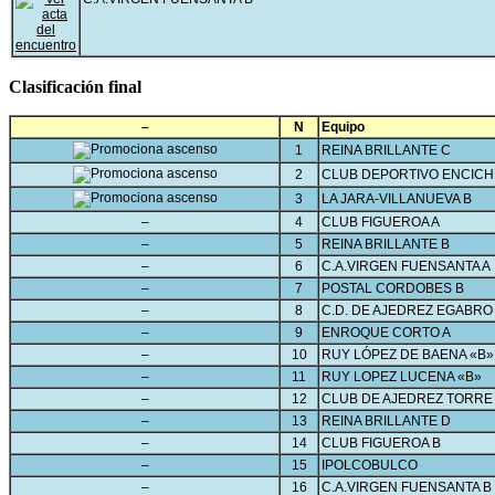
Clasificación final
–
N
Equipo
1
REINA BRILLANTE C
2
CLUB DEPORTIVO ENCICH
3
LA JARA-VILLANUEVA B
–
4
CLUB FIGUEROA A
–
5
REINA BRILLANTE B
–
6
C.A.VIRGEN FUENSANTA A
–
7
POSTAL CORDOBES B
–
8
C.D. DE AJEDREZ EGABRO
–
9
ENROQUE CORTO A
–
10
RUY LÓPEZ DE BAENA «B»
–
11
RUY LOPEZ LUCENA «B»
–
12
CLUB DE AJEDREZ TORRE
–
13
REINA BRILLANTE D
–
14
CLUB FIGUEROA B
–
15
IPOLCOBULCO
–
16
C.A.VIRGEN FUENSANTA B