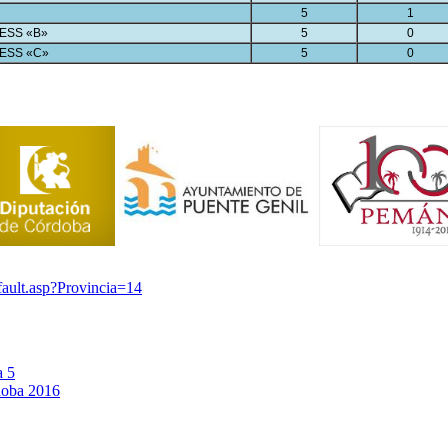
5
1
ESS «B»
5
0
ESS «C»
5
0
efault.asp?Provincia=14
a 5
doba 2016