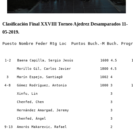
Clasificación Final XXVIII Torneo Ajedrez Desamparados 11-
05-2019.
Puesto Nombre Feder Rtg Loc  Puntos Buch.-M Buch. Progr
1-2   Baena Capilla, Sergio Jesús             1600 4.5       
       Morillo Gil, Carlos Javier              1800 4.5       
  3    Marín Espejo, Santiag0                  1002 4         
 4-8   Gómez Rodríguez, Antonio                1000 3         
Xinfu, Lin                                   3         
       Chenfed, Chen                                3         
       Hernández Amargad, Jeremy                    3         
Chenfed, Ángel                               3         
 9-13  Amorós Makarevic, Rafael                     2         