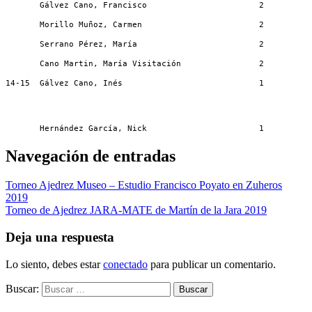
       Gálvez Cano, Francisco                       2         
       Morillo Muñoz, Carmen                        2         
       Serrano Pérez, María                         2         
       Cano Martin, María Visitación                2         
14-15  Gálvez Cano, Inés                            1         
       Hernández García, Nick                       1         
Navegación de entradas
Torneo Ajedrez Museo – Estudio Francisco Poyato en Zuheros
2019
Torneo de Ajedrez JARA-MATE de Martín de la Jara 2019
Deja una respuesta
Lo siento, debes estar
conectado
para publicar un comentario.
Buscar: