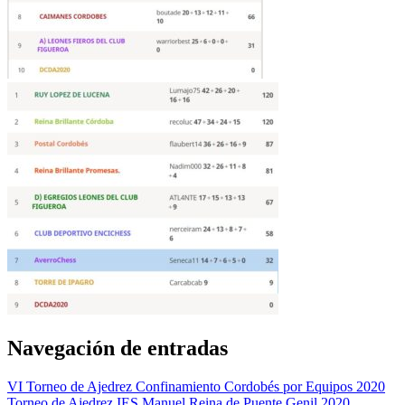
Navegación de entradas
VI Torneo de Ajedrez Confinamiento Cordobés por Equipos 2020
Torneo de Ajedrez IES Manuel Reina de Puente Genil 2020