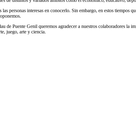
s de distintos y variados ámbitos como el económico, educativo, deporti
as las personas interesas en conocerlo. Sin embargo, en estos tiempos q
proponemos.
au de Puente Genil queremos agradecer a nuestros colaboradores la impl
e, juego, arte y ciencia.