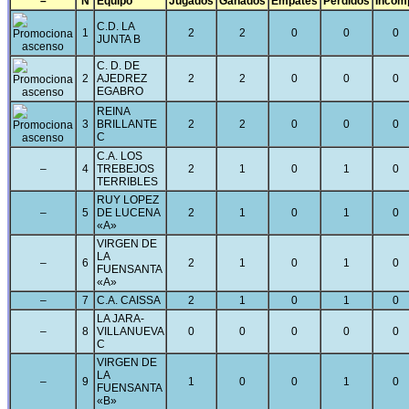
–
N
Equipo
Jugados
Ganados
Empates
Perdidos
Incom
C.D. LA
1
2
2
0
0
0
JUNTA B
C. D. DE
2
AJEDREZ
2
2
0
0
0
EGABRO
REINA
3
BRILLANTE
2
2
0
0
0
C
C.A. LOS
–
4
TREBEJOS
2
1
0
1
0
TERRIBLES
RUY LOPEZ
–
5
DE LUCENA
2
1
0
1
0
«A»
VIRGEN DE
LA
–
6
2
1
0
1
0
FUENSANTA
«A»
–
7
C.A. CAISSA
2
1
0
1
0
LA JARA-
–
8
VILLANUEVA
0
0
0
0
0
C
VIRGEN DE
LA
–
9
1
0
0
1
0
FUENSANTA
«B»