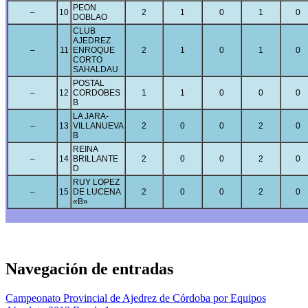
PEON
–
10
2
1
0
1
0
DOBLAO
CLUB
AJEDREZ
–
11
ENROQUE
2
1
0
1
0
CORTO
SAHALDAU
POSTAL
–
12
CORDOBES
1
1
0
0
0
B
LA JARA-
–
13
VILLANUEVA
2
0
0
2
0
B
REINA
–
14
BRILLANTE
2
0
0
2
0
D
RUY LOPEZ
–
15
DE LUCENA
2
0
0
2
0
«B»
Navegación de entradas
Campeonato Provincial de Ajedrez de Córdoba por Equipos