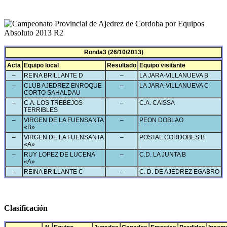
Ronda3 (26/10/2013)
Acta
Equipo local
Resultado
Equipo visitante
–
REINA BRILLANTE D
–
LA JARA-VILLANUEVA B
–
CLUB AJEDREZ ENROQUE
–
LA JARA-VILLANUEVA C
CORTO SAHALDAU
–
C.A. LOS TREBEJOS
–
C.A. CAISSA
TERRIBLES
–
VIRGEN DE LA FUENSANTA
–
PEON DOBLAO
«B»
–
VIRGEN DE LA FUENSANTA
–
POSTAL CORDOBES B
«A»
–
RUY LOPEZ DE LUCENA
–
C.D. LA JUNTA B
«A»
–
REINA BRILLANTE C
–
C. D. DE AJEDREZ EGABRO
Clasificación