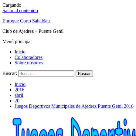
Cargando
Saltar al contenido
Enroque Corto Sahaldau
Club de Ajedrez – Puente Genil
Menú principal
Inicio
Colaboradores
Sobre nosotros
Buscar:
Inicio
2016
abril
20
Juegos Deportivos Municipales de Ajedrez Puente Genil 2016