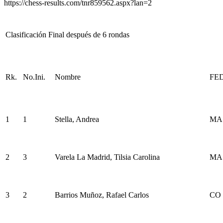
https://chess-results.com/tnr859562.aspx?lan=2
Clasificación Final después de 6 rondas
Rk.
No.Ini.
Nombre
FE
1
1
Stella, Andrea
MA
2
3
Varela La Madrid, Tilsia Carolina
MA
3
2
Barrios Muñoz, Rafael Carlos
CO