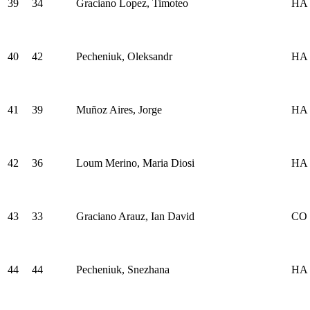
39
34
Graciano Lopez, Timoteo
HA
40
42
Pecheniuk, Oleksandr
HA
41
39
Muñoz Aires, Jorge
HA
42
36
Loum Merino, Maria Diosi
HA
43
33
Graciano Arauz, Ian David
CO
44
44
Pecheniuk, Snezhana
HA