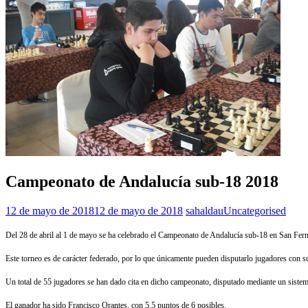
Campeonato de Andalucía sub-18 2018
12 de mayo de 2018
12 de mayo de 2018
sahaldau
Uncategorised
Del 28 de abril al 1 de mayo se ha celebrado el Campeonato de Andalucía sub-18 en San Fer
Este torneo es de carácter federado, por lo que únicamente pueden disputarlo jugadores con su
Un total de 55 jugadores se han dado cita en dicho campeonato, disputado mediante un siste
El ganador ha sido Francisco Orantes, con 5.5 puntos de 6 posibles.