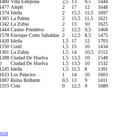
1480
Villa Estepona
2,5
13
9,5
1444
1477
Aleph
2
17
12
1648
1374
Isleña
2
15,5
11,5
1697
1385
La Palma
2
15,5
11,5
1621
1342
La Zubia
2
13
10
1625
1444
Casino Primitivo
2
12,5
9,5
1468
1578
Enroque Corto Sahaldau
2
12,5
8,5
1475
1420
Isleña
1,5
17
12
1705
1550
Conil
1,5
15
10
1434
1301
La Zubia
1,5
14
10,5
1512
1288
Ciudad De Huelva
1,5
13,5
10
1548
0
Ciudad De Huelva
1,5
13,5
10
1532
1245
Isleña
1,5
11,5
8
1391
1633
Los Palacios
1
14
10
1603
1087
Reina Brillante
0,5
13
9
1411
2355
Coin
0
12,5
9
1689
2018