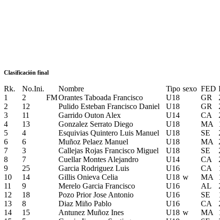
Clasificación final
Rk.
No.Ini.
Nombre
Tipo
sexo
FED
1
2
FM
Orantes Taboada Francisco
U18
GR
2
12
Pulido Esteban Francisco Daniel
U18
GR
3
11
Garrido Outon Alex
U14
CA
4
13
Gonzalez Serrato Diego
U18
MA
5
4
Esquivias Quintero Luis Manuel
U18
SE
6
6
Muñoz Pelaez Manuel
U18
MA
7
3
Callejas Rojas Francisco Miguel
U18
SE
8
7
Cuellar Montes Alejandro
U14
CA
9
25
Garcia Rodriguez Luis
U16
CA
10
14
Gillis Onieva Celia
U18
w
MA
11
9
Merelo Garcia Francisco
U16
AL
12
18
Pozo Prior Jose Antonio
U16
SE
13
8
Diaz Miño Pablo
U16
CA
14
15
Antunez Muñoz Ines
U18
w
MA