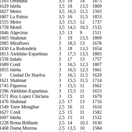
2163
Oromana
3,5
19
14
1875
1629
Isleña
3,5
18
13,5
1869
1827
Metro
3,5
16,5
11,5
1593
1807
La Palma
3,5
16
11,5
1853
1555
Metro
3,5
15,5
12
1737
1759
Motril
3,5
14,5
10,5
1532
1846
Algeciras
3,5
13
9
1511
1665
Shahmat
3
19
13,5
1809
2085
Miraflores
3
18,5
13
1678
1830
La Redondela
3
18
13,5
1654
1813
Alekhine-Espartinas
3
17,5
13,5
1805
1558
Indalo
3
17
13
1757
1689
Conil
3
16,5
12,5
1807
1855
Isleña
3
16,5
12,5
1661
0
Ciudad De Huelva
3
16,5
11,5
1629
1621
Shahmat
3
15,5
11,5
1714
1745
Figueroa
3
15,5
11
1662
1596
Alekhine-Espartinas
3
15,5
11
1653
1571
Ruy Lopez Chiclana
3
15
11
1679
1476
Shahmat
2,5
17
13
1716
1549
Torre Mengibar
2,5
16
11
1610
1627
Conil
2,5
15
11
1582
1697
Isleña
2,5
15
11
1532
1228
Reina Brillante
2,5
14
10,5
1630
1468
Dama Morena
2,5
13,5
10
1504