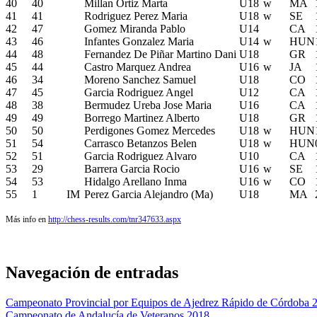
40
40
Millan Ortiz Marta
U18
w
MA
41
41
Rodriguez Perez Maria
U18
w
SE
42
47
Gomez Miranda Pablo
U14
CA
43
46
Infantes Gonzalez Maria
U14
w
HUN
44
48
Fernandez De Piñar Martino Dani
U18
GR
45
44
Castro Marquez Andrea
U16
w
JA
46
34
Moreno Sanchez Samuel
U18
CO
47
45
Garcia Rodriguez Angel
U12
CA
48
38
Bermudez Ureba Jose Maria
U16
CA
49
49
Borrego Martinez Alberto
U18
GR
50
50
Perdigones Gomez Mercedes
U18
w
HUN
51
54
Carrasco Betanzos Belen
U18
w
HUN
52
51
Garcia Rodriguez Alvaro
U10
CA
53
29
Barrera Garcia Rocio
U16
w
SE
54
53
Hidalgo Arellano Inma
U16
w
CO
55
1
IM
Perez Garcia Alejandro (Ma)
U18
MA
Más info en
http://chess-results.com/tnr347633.aspx
Navegación de entradas
Campeonato Provincial por Equipos de Ajedrez Rápido de Córdoba 
Campeonato de Andalucía de Veteranos 2018