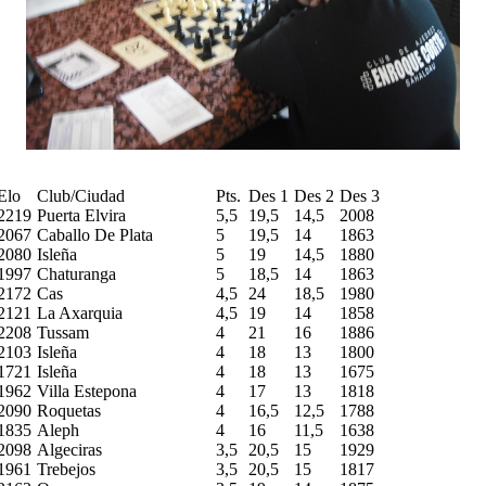
Elo
Club/Ciudad
Pts.
Des 1
Des 2
Des 3
2219
Puerta Elvira
5,5
19,5
14,5
2008
2067
Caballo De Plata
5
19,5
14
1863
2080
Isleña
5
19
14,5
1880
1997
Chaturanga
5
18,5
14
1863
2172
Cas
4,5
24
18,5
1980
2121
La Axarquia
4,5
19
14
1858
2208
Tussam
4
21
16
1886
2103
Isleña
4
18
13
1800
1721
Isleña
4
18
13
1675
1962
Villa Estepona
4
17
13
1818
2090
Roquetas
4
16,5
12,5
1788
1835
Aleph
4
16
11,5
1638
2098
Algeciras
3,5
20,5
15
1929
1961
Trebejos
3,5
20,5
15
1817