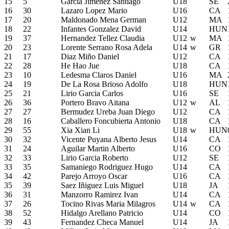
15
5
Garcia Jimenez Santiago
U18
SE
16
30
Lazaro Lopez Mario
U16
CA
17
20
Maldonado Mena German
U12
MA
18
22
Infantes Gonzalez David
U14
HUN
19
37
Hernandez Tellez Claudia
U12
w
MA
20
23
Lorente Serrano Rosa Adela
U14
w
GR
21
17
Diaz Miño Daniel
U12
CA
22
28
He Hao Jue
U18
CA
23
10
Ledesma Claros Daniel
U16
MA
24
19
De La Rosa Brioso Adolfo
U18
HUN
25
21
Lirio Garcia Carlos
U16
SE
26
36
Portero Bravo Aitana
U12
w
AL
27
27
Bermudez Ureba Juan Diego
U12
CA
28
16
Caballero Foncubierta Antonio
U18
CA
29
55
Xia Xian Li
U18
w
HUN
30
32
Vicente Puyana Alberto Jesus
U14
CA
31
24
Aguilar Martin Alberto
U16
CO
32
33
Lirio Garcia Roberto
U12
SE
33
35
Samaniego Rodriguez Hugo
U14
CA
34
42
Parejo Arroyo Oscar
U16
CA
35
39
Saez Iñiguez Luis Miguel
U18
JA
36
31
Manzorro Ramirez Ivan
U14
CA
37
26
Tocino Rivas Maria Milagros
U14
w
CA
38
52
Hidalgo Arellano Patricio
U14
CO
39
43
Fernandez Checa Manuel
U14
JA