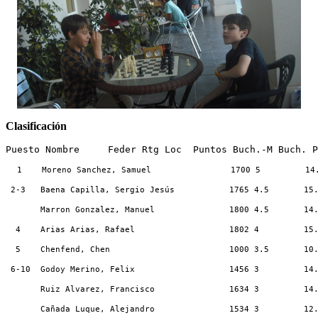
Clasificación
Puesto Nombre     Feder Rtg Loc  Puntos Buch.-M Buch. P
1    Moreno Sanchez, Samuel                1700 5         14
 2-3   Baena Capilla, Sergio Jesús           1765 4.5       15
       Marron Gonzalez, Manuel               1800 4.5       14
  4    Arias Arias, Rafael                   1802 4         15
5    Chenfend, Chen                        1000 3.5       10
 6-10  Godoy Merino, Felix                   1456 3         14
Ruiz Alvarez, Francisco               1634 3         14
       Cañada Luque, Alejandro               1534 3         12