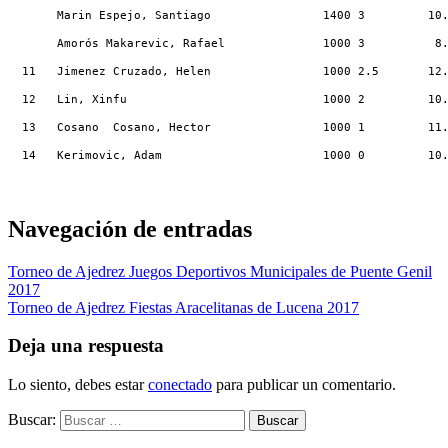
       Marin Espejo, Santiago                1400 3         10
       Amorós Makarevic, Rafael              1000 3          8
  11   Jimenez Cruzado, Helen                1000 2.5       12
  12   Lin, Xinfu                            1000 2         10
  13   Cosano  Cosano, Hector                1000 1         11
  14   Kerimovic, Adam                       1000 0         10
Navegación de entradas
Torneo de Ajedrez Juegos Deportivos Municipales de Puente Genil
2017
Torneo de Ajedrez Fiestas Aracelitanas de Lucena 2017
Deja una respuesta
Lo siento, debes estar
conectado
para publicar un comentario.
Buscar: